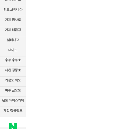
외도 보타니아
거제 장사도
거제 해금강
남해대교
대마도
충주 충주호
제천 청풍호
거문도 백도
여수 금오도
완도 타워스카이
제천 청풍랜드