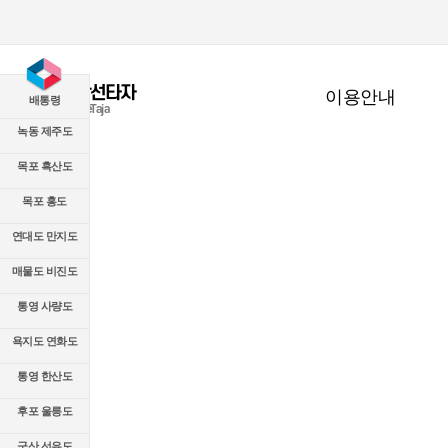
유람선타자
이용안내
배통령
CruiseTaja
녹동 제주도
목포 흑산도
목포 홍도
연대도 만지도
매물도 비진도
통영 사량도
욕지도 연화도
통영 한산도
후포 울릉도
군산 선유도