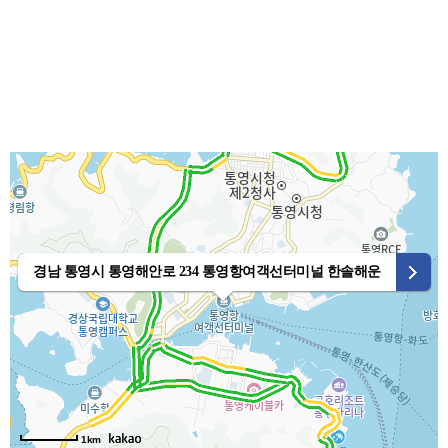
경남 통영시 통영해안로 234 통영항여객선터미널 한솔해운
1km