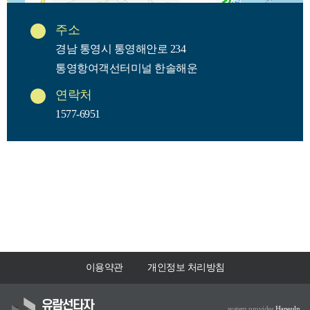
주소
경남 통영시 통영해안로 234
통영항여객선터미널 한솔해운
연락처
1577-6951
이용약관
개인정보 처리방침
유람선타자
system provider
Haneuln