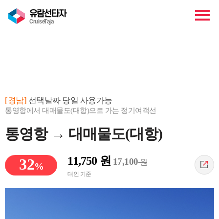
유람선타자
CruiseTaja
예약하기
[경남]
선택날짜 당일 사용가능
통영항에서 대매물도(대항)으로 가는 정기여객선
통영항 → 대매물도(대항)
11,750
원
32
17,100
원
%
대인 기준