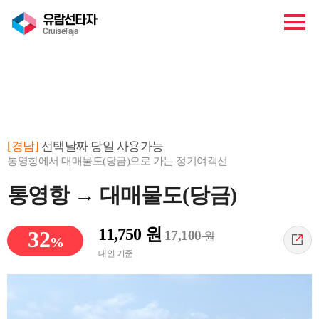
유람선타자
CruiseTaja
예약하기
[경남]
선택날짜 당일 사용가능
통영항에서 대매물도(당금)으로 가는 정기여객선
통영항 → 대매물도(당금)
11,750
원
32
17,100
원
%
대인 기준