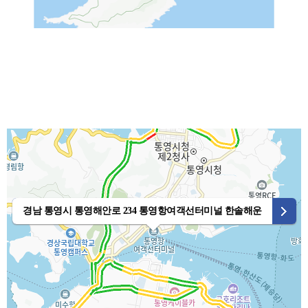
경남 통영시 통영해안로 234 통영항여객선터미널 한솔해운