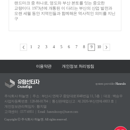
랜드마크 중 하나로, 영도와 부산 본토를 잇는 중요한
교량이다. 1973년에 개통된 이 다리는 부산의 산업 발전과
오랜 세월 동안 지역민들과 함께해온 역사적인 의미를 지닌
구
1
2
3
4
5
6
7
8
9
10
이용약관
개인정보 처리방침
유람선타자
system provider
Haneuln
CruiseTaja
주식회사 하늘엔
주소 : 부산시 연제구 중앙대로1048번길 11, 5층
대표 : 백승우
사업자등록번호 : 128-88-01794
통신판매업신고 : 제 2020-부산연제-0833 호
개인정보관리책임자 : 황치열
고객센터 : 1577-6951
Email : haneulncorp@naver.com
Copyright ⓒ 주식회사 하늘엔. All rights reserved.