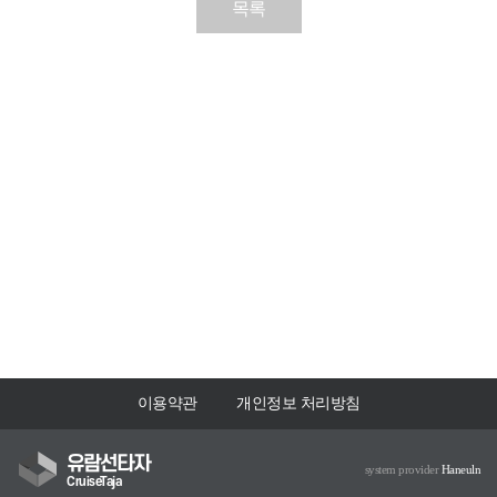
목록
이용약관
개인정보 처리방침
유람선타자
system provider
Haneuln
CruiseTaja