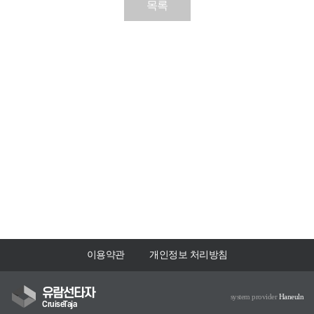
목록
이용약관
개인정보 처리방침
유람선타자
system provider
Haneuln
CruiseTaja