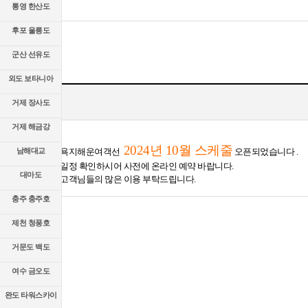
통영 한산도
후포 울릉도
군산 선유도
외도 보타니아
거제 장사도
거제 해금강
2024년 10월
스케줄
남해대교
욕지해운여객선
오픈되었습니다 .
일정 확인하시어 사전에 온라인 예약 바랍니다.
대마도
고객님들의 많은 이용 부탁드립니다.
충주 충주호
제천 청풍호
거문도 백도
여수 금오도
완도 타워스카이