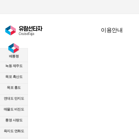
유람선타자
이용안내
CruiseTaja
배통령
녹동 제주도
목포 흑산도
목포 홍도
연대도 만지도
매물도 비진도
통영 사량도
욕지도 연화도