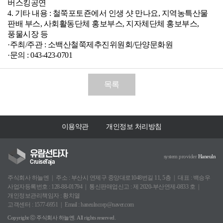
버스킹공연
4. 기타 내용 : 철쭉포토죤에서 인생 샷 만나요, 지역농특산물
판배 부스, 사회활동단체 홍보부스, 지자체단체 홍보부스,
풍물시장 등
·주최/주관 : 소백산철쭉제추진위원회/단양문화원
·문의 : 043-423-0701
목록
이용약관
개인정보 처리방침
유람선타자
system provider
Haneuln
CruiseTaja
주식회사 하늘엔
주소 : 부산시 연제구 중앙대로1048번길 11, 5층
대표 : 백승우
사업자등록번호 : 128-88-01794
통신판매업신고 : 제 2020-부산연제-0833 호
개인정보관리책임자 : 황치열
고객센터 : 1577-6951
Email : haneulncorp@naver.com
Copyright ⓒ 주식회사 하늘엔. All rights reserved.