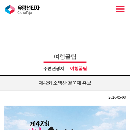
유람선타자
CruiseTaja
관광안내
여행꿀팁
주변관광지
여행꿀팁
제42회 소백산 철쭉제 홍보
2026-05-03