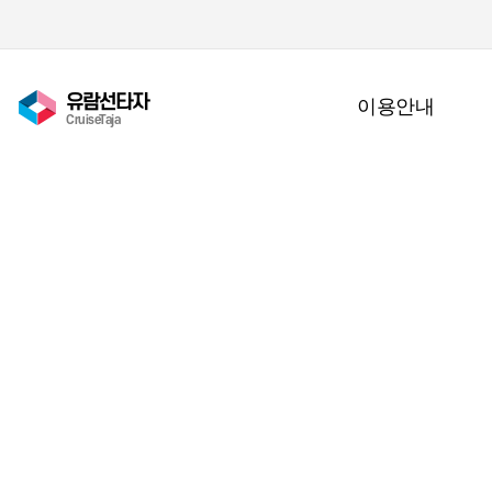
유람선타자
이용안내
CruiseTaja