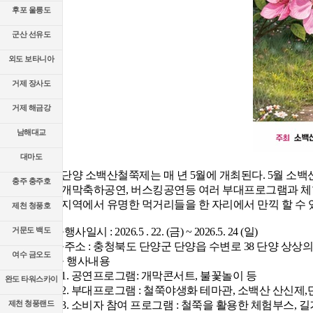
후포 울릉도
군산 선유도
외도 보타니아
거제 장사도
거제 해금강
남해대교
대마도
단양 소백산철쭉제는 매 년 5월에 개최된다. 5월 소
충주 충주호
개막축하공연, 버스킹공연등 여러 부대프로그램과 체
지역에서 유명한 먹거리들을 한 자리에서 만끽 할 수 
제천 청풍호
거문도 백도
·행사일시 : 2026.5 . 22. (금) ~ 2026.5. 24 (일)
·주소 : 충청북도 단양군 단양읍 수변로 38 단양 상
여수 금오도
· 행사내용
1. 공연프로그램: 개막콘서트, 불꽃놀이 등
완도 타워스카이
2. 부대프로그램 : 철쭉야생화 테마관, 소백산 산신제
제천 청풍랜드
3. 소비자 참여 프로그램 : 철쭉을 활용한 체험부스,