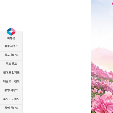
배통령
녹동 제주도
목포 흑산도
목포 홍도
연대도 만지도
매물도 비진도
통영 사량도
욕지도 연화도
통영 한산도