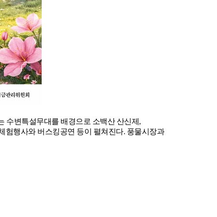
지는 수변특설무대를 배경으로 소백산 산신제,
체험행사와 버스킹공연 등이 펼쳐진다. 풍물시장과