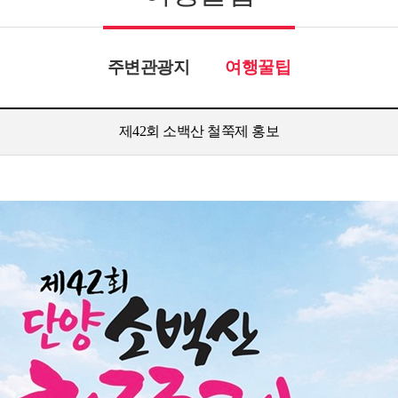
주변관광지
여행꿀팁
제42회 소백산 철쭉제 홍보