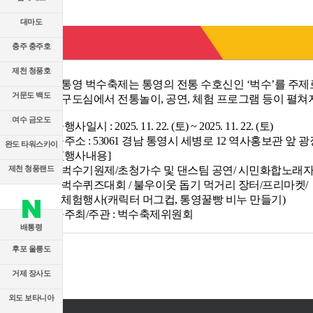
대마도
충주 충주호
제천 청풍호
통영 벅수축제는 통영의 전통 수호신인 ‘벅수’를 주제
거문도 백도
구도심에서 전통놀이, 공연, 체험 프로그램 등이 펼쳐
여수 금오도
·행사일시 : 2025. 11. 22. (토) ~ 2025. 11. 22. (토)
·주소 : 53061 경남 통영시 세병로 12 역사홍보관 앞 광
완도 타워스카이
[행사내용]
벅수기원제/초청가수 및 댄스팀 공연/ 시민화합노래
제천 청풍랜드
벅수퀴즈대회 / 불우이웃 돕기 먹거리 장터/프리마켓/
체험행사(캐릭터 머그컵, 통영꿀빵 비누 만들기)
·주최/주관 : 벅수축제위원회
배통령
후포 울릉도
거제 장사도
외도 보타니아