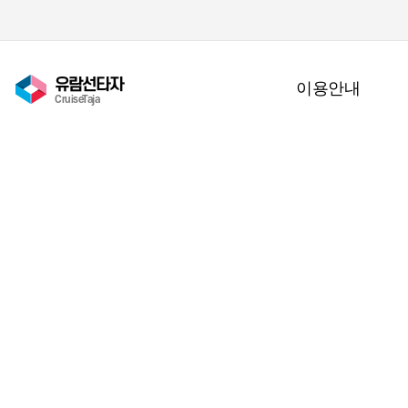
유람선타자
이용안내
CruiseTaja