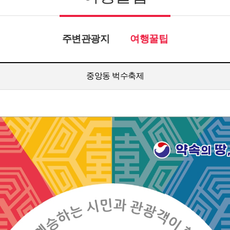
주변관광지
여행꿀팁
중앙동 벅수축제