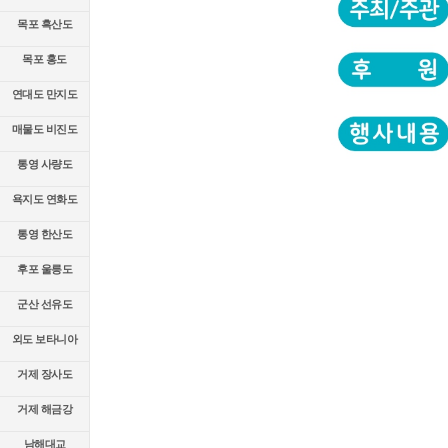
목포 흑산도
목포 홍도
연대도 만지도
매물도 비진도
통영 사량도
욕지도 연화도
통영 한산도
후포 울릉도
군산 선유도
외도 보타니아
거제 장사도
거제 해금강
남해대교