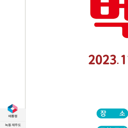
배통령
녹동 제주도