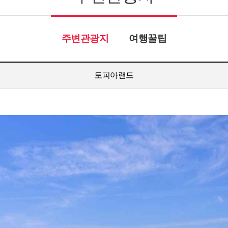
주변관광지
여행꿀팁
토피아랜드