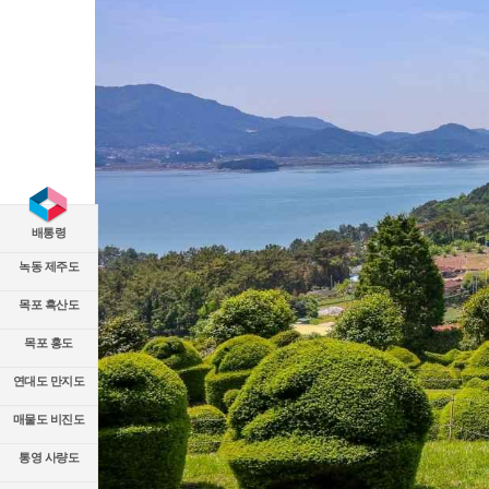
배통령
녹동 제주도
목포 흑산도
목포 홍도
연대도 만지도
매물도 비진도
통영 사량도