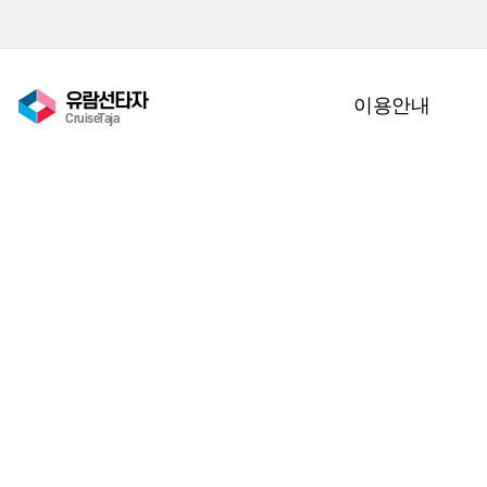
유람선타자
이용안내
CruiseTaja