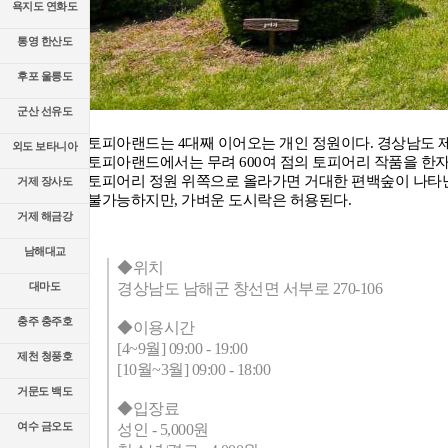
욕지도 연화도
통영 한산도
후포 울릉도
군산 선유도
토피아랜드는 4대째 이어오는 개인 정원이다. 경상남도 제
외도 보타니아
토피아랜드에서는 무려 600여 점의 토피어리 작품을 한자리
토피어리 정원 위쪽으로 올라가면 거대한 편백숲이 나타난
거제 장사도
불가능하지만, 가벼운 도시락은 허용된다.
거제 해금강
남해대교
◆위치
대마도
경상남도 남해군 창선면 서부로 270-106
충주 충주호
◆이용시간
[4~9월] 09:00 - 19:00
제천 청풍호
[10월~3월] 09:00 - 18:00
거문도 백도
◆입장료
여수 금오도
성인 - 5,000원