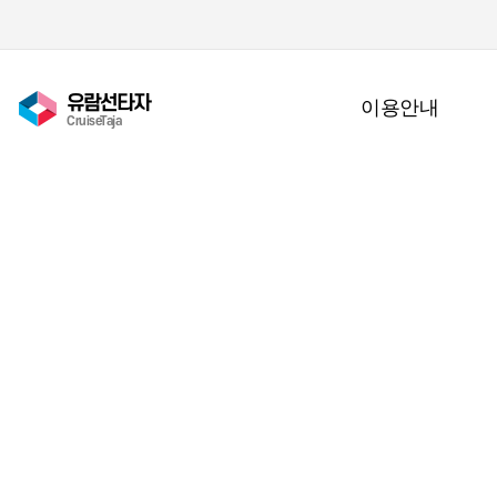
유람선타자
이용안내
CruiseTaja