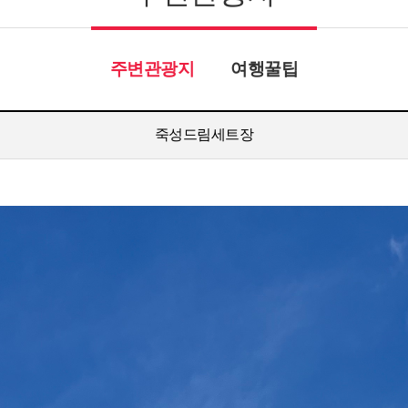
주변관광지
여행꿀팁
죽성드림세트장