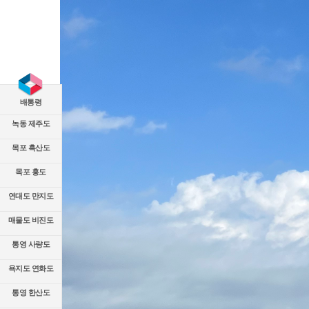
배통령
녹동 제주도
목포 흑산도
목포 홍도
연대도 만지도
매물도 비진도
통영 사량도
욕지도 연화도
통영 한산도