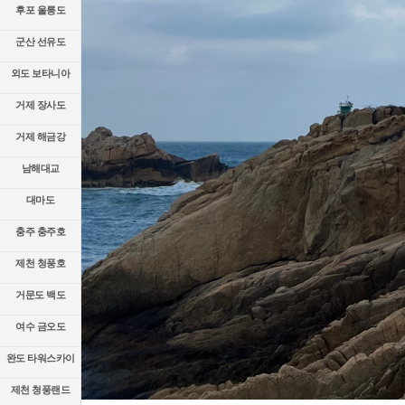
후포 울릉도
군산 선유도
외도 보타니아
거제 장사도
거제 해금강
남해대교
대마도
충주 충주호
제천 청풍호
거문도 백도
여수 금오도
완도 타워스카이
제천 청풍랜드