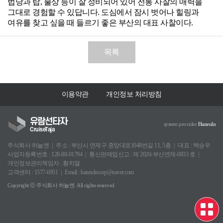
법당과 탑, 불상 등이 잘 정비되어 있어 전통 사찰의 매력을
그대로 경험할 수 있답니다. 도심에서 잠시 벗어나 힐링과
여유를 찾고 싶을 때 들르기 좋은 부산의 대표 사찰이다.
목록
이용약관
개인정보 처리방침
유람선타자
system provider
Haneuln
CruiseTaja
주식회사 하늘엔
주소 : 부산시 연제구 중앙대로1048번길 11, 5층
대표 : 백승우
사업자등록번호 : 128-88-01794
통신판매업신고 : 제 2020-부산연제-0833 호
개인정보관리책임자 : 황치열
고객센터 : 1577-6951
Email : haneulncorp@naver.com
Copyright ⓒ 주식회사 하늘엔. All rights reserved.