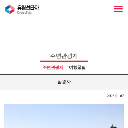
유람선타자
CruiseTaja
관광안내
주변관광지
주변관광지
여행꿀팁
삼광사
2026-01-07