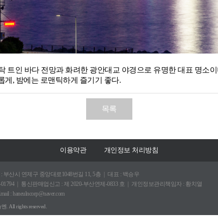
 탁 트인 바다 전망과 화려한 광안대교 야경으로 유명한 대표 명소이
롭게, 밤에는 로맨틱하게 즐기기 좋다.
목록
이용약관
개인정보 처리방침
: 부산시 연제구 중앙대로1048번길 11, 5층
대표 : 백승우
01794
통신판매업신고 : 제 2020-부산연제-0833 호
개인정보관리책임자 : 황치열
mail : haneulncorp@naver.com
ll rights reserved.