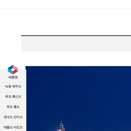
배통령
녹동 제주도
목포 흑산도
목포 홍도
연대도 만지도
매물도 비진도