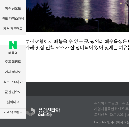
여수 금오도
완도 타워스카이
제천 청풍랜드
부산 여행에서 빼놓을 수 없는 곳, 광안리 해수욕장은
카페·맛집·산책 코스가 잘 정비되어 있어 낮에는 여유
배통령
후포 울릉도
거제 장사도
외도 보타니아
군산 선유도
남해대교
주식회사 하늘엔
주소 
사업자등록번호 : 128-88-
유람선타자
거제 덕포랜드
고객센터 : 1577-6951
E
CruiseTaja
Copyright ⓒ 주식회사 하늘엔. A