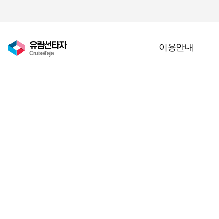
유람선타자
이용안내
CruiseTaja