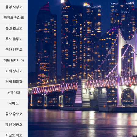
통영 사량도
욕지도 연화도
통영 한산도
후포 울릉도
군산 선유도
외도 보타니아
거제 장사도
거제 해금강
남해대교
대마도
충주 충주호
제천 청풍호
거문도 백도