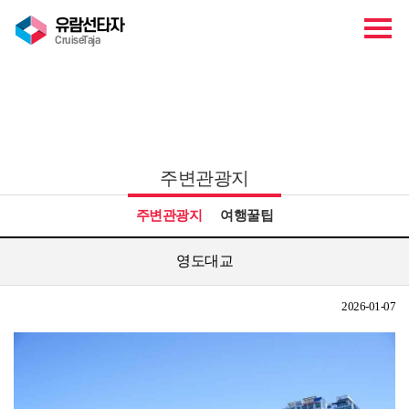
유람선타자
CruiseTaja
관광안내
주변관광지
주변관광지
여행꿀팁
영도대교
2026-01-07