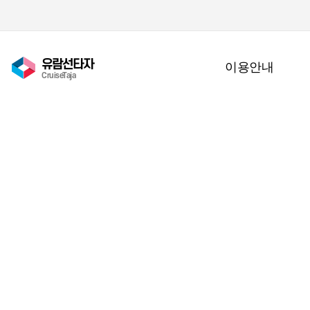
유람선타자
이용안내
CruiseTaja