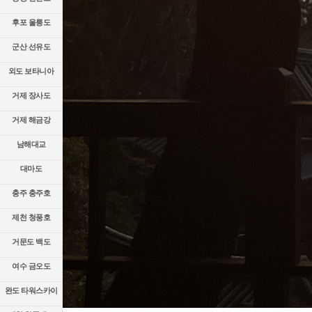
후포 울릉도
군산 선유도
외도 보타니아
거제 장사도
거제 해금강
남해대교
대마도
충주 충주호
제천 청풍호
거문도 백도
여수 금오도
완도 타워스카이