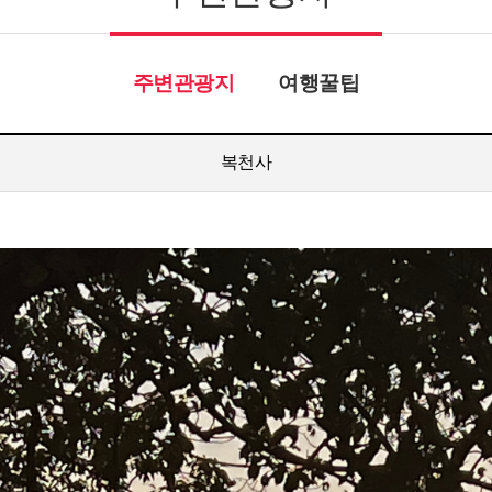
주변관광지
여행꿀팁
복천사