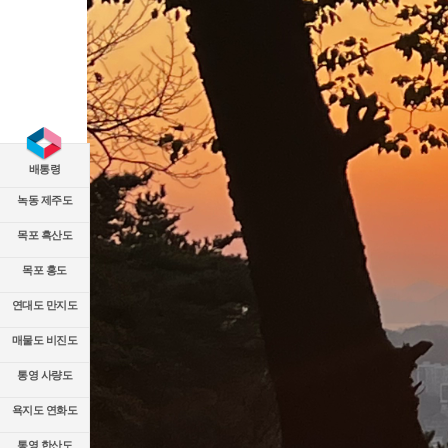
배통령
녹동 제주도
목포 흑산도
목포 홍도
연대도 만지도
매물도 비진도
통영 사량도
욕지도 연화도
통영 한산도