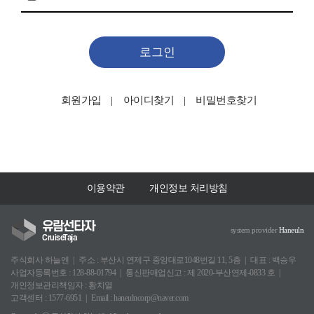
로그인
회원가입
아이디찾기
비밀번호찾기
이용약관
개인정보 처리방침
유람선타자
system provider
Haneuln
CruiseTaja
주식회사 하늘엔
주소 : 부산시 연제구 중앙대로1048번길 11, 5층
대표 : 백승우
사업자등록번호 : 128-88-01794
통신판매업신고 : 제 2020-부산연제-0833 호
개인정보관리책임자 : 황치열
고객센터 : 1577-6951
Email : haneulncorp@naver.com