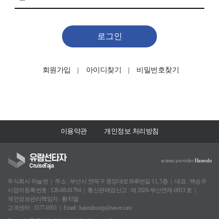
로그인
회원가입
아이디찾기
비밀번호찾기
이용약관
개인정보 처리방침
유람선타자
system provider
Haneuln
CruiseTaja
주식회사 하늘엔
주소 : 부산시 연제구 중앙대로1048번길 11, 5층
대표 : 백승우
사업자등록번호 : 128-88-01794
통신판매업신고 : 제 2020-부산연제-0833 호
개인정보관리책임자 : 황치열
고객센터 : 1577-6951
Email : haneulncorp@naver.com